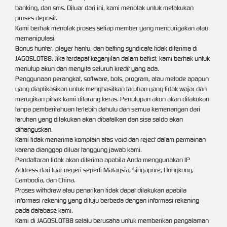
banking, dan sms. Diluar dari ini, kami menolak untuk melakukan
proses deposit.
Kami berhak menolak proses setiap member yang mencurigakan atau
memanipulasi.
Bonus hunter, player hantu, dan betting syndicate tidak diterima di
JAGOSLOT88. Jika terdapat keganjilan dalam betlist, kami berhak untuk
menutup akun dan menyita seluruh kredit yang ada.
Penggunaan perangkat, software, bots, program, atau metode apapun
yang diaplikasikan untuk menghasilkan taruhan yang tidak wajar dan
merugikan pihak kami dilarang keras. Penutupan akun akan dilakukan
tanpa pemberitahuan terlebih dahulu dan semua kemenangan dari
taruhan yang dilakukan akan dibatalkan dan sisa saldo akan
dihanguskan.
Kami tidak menerima komplain atas void dan reject dalam permainan
karena dianggap diluar tanggung jawab kami.
Pendaftaran tidak akan diterima apabila Anda menggunakan IP
Address dari luar negeri seperti Malaysia, Singapore, Hongkong,
Cambodia, dan China.
Proses withdraw atau penarikan tidak dapat dilakukan apabila
informasi rekening yang dituju berbeda dengan informasi rekening
pada database kami.
Kami di JAGOSLOT88 selalu berusaha untuk memberikan pengalaman