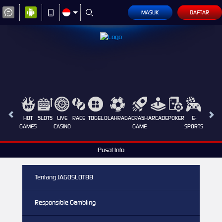
MASUK
DAFTAR
HOT
SLOTS
LIVE
RACE
TOGEL
OLAHRAGA
CRASH
ARCADE
POKER
E-
SABUN
GAMES
CASINO
GAME
SPORTS
AYAM
Pusat Info
Tentang JAGOSLOT88
Responsible Gambling