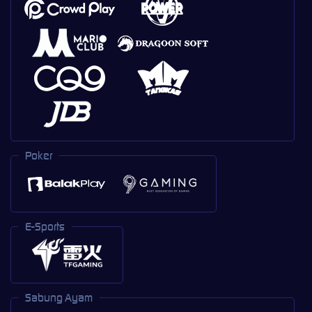
Poker
E-Sports
Sabung Ayam