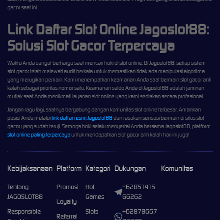
gacor saat ini.
Link Daftar Slot Online Jagoslot88:
Solusi Slot Gacor Terpercaya
Waktu Anda sangat berharga saat mencari hoki di slot online. Di Jagoslot88, setiap sistem
slot gacor telah melewati audit berkala untuk memastikan tidak ada manipulasi algoritma
yang merugikan pemain. Kami menempatkan keamanan Anda saat bermain slot gacor anti
kalah sebagai prioritas nomor satu. Keamanan saldo Anda di Jagoslot88 adalah jaminan
mutlak saat Anda menikmati layanan slot online yang kami sediakan secara profesional.
Jangan ragu lagi, saatnya bergabung dengan komunitas slot online terbesar. Amankan
posisi Anda melalui
link daftar resmi Jagoslot88
dan rasakan sensasi bermain di situs slot
gacor yang sudah teruji. Semoga hoki selalu menyertai Anda bersama Jagoslot88, platform
slot online paling terpercaya
untuk mendapatkan slot gacor anti kalah hari ini juga!
Kebijaksanaan
Platform
Kategori
Dukungan
Komunitas
Tentang
Promosi
Hot
+62851415
JAGOSLOT88
Games
66262
Loyalty
Responsible
Slots
+62878667
Referral