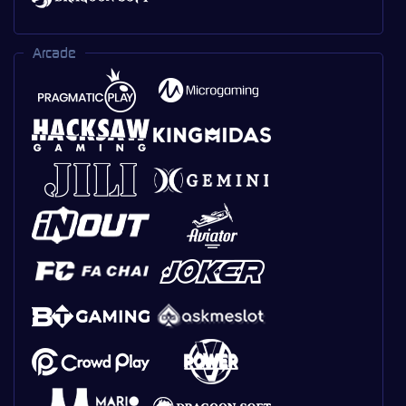
Arcade