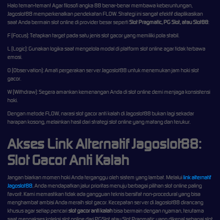
Halo teman-teman! Agar filosofi angka 88 benar-benar membawa keberuntungan,
Jagoslot88 memperkenalkan pendekatan FLOW. Strategi ini sangat efektif diaplikasikan
saat Anda bermain slot online di provider besar seperti
Slot Pragmatic, PG Slot, atau Slot88
:
F (Focus): Tetapkan target pada satu jenis slot gacor yang memiliki pola stabil.
L (Logic): Gunakan logika saat mengelola modal di platform slot online agar tidak terbawa
emosi.
O (Observation): Amati pergerakan server Jagoslot88 untuk menemukan jam hoki slot
gacor.
W (Withdraw): Segera amankan kemenangan Anda di slot online demi menjaga konsistensi
hoki.
Dengan metode FLOW, narasi slot gacor anti kalah di Jagoslot88 bukan lagi sekadar
harapan kosong, melainkan hasil dari strategi slot online yang matang dan terukur.
Akses Link Alternatif Jagoslot88:
Slot Gacor Anti Kalah
Jangan biarkan momen hoki Anda terganggu oleh sistem yang lambat. Melalui
link alternatif
Jagoslot88
, Anda mendapatkan jalur prioritas menuju berbagai pilihan slot online paling
favorit. Kami memastikan tidak ada gangguan teknis bersifat non-procedural yang bisa
menghambat ambisi Anda meraih slot gacor. Kecepatan server di Jagoslot88 dirancang
khusus agar setiap pencari
slot gacor anti kalah
bisa bermain dengan nyaman, terutama
saat mengakses koleksi slot online dari PGSlot atau Slot Pragmatic yang dikenal sebagai slot