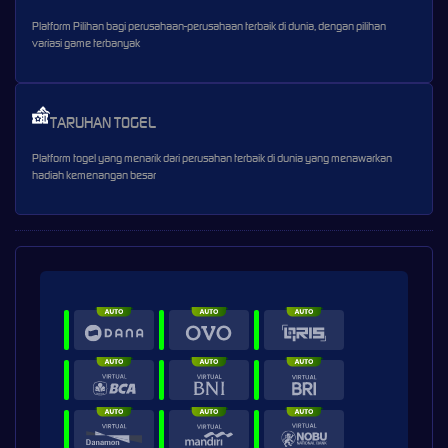
Platform Pilihan bagi perusahaan-perusahaan terbaik di dunia, dengan pilihan
variasi game terbanyak
TARUHAN TOGEL
Platform togel yang menarik dari perusahan terbaik di dunia yang menawarkan
hadiah kemenangan besar