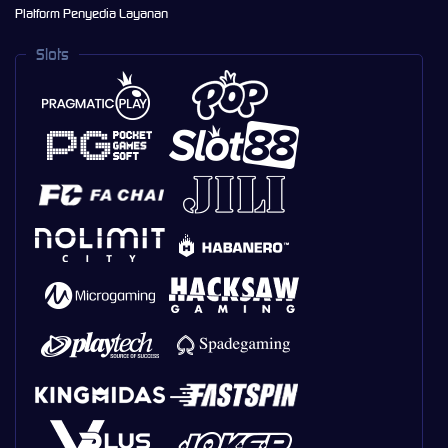
Platform Penyedia Layanan
Slots