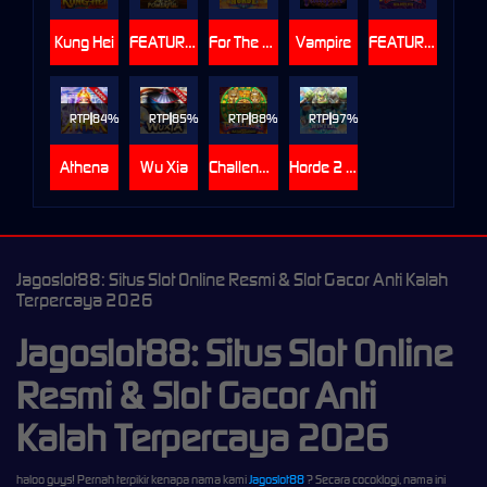
Kung Hei
FEATURE BUY・SUPER POWERFUL
For The Horde
Vampire
FEATURE BUY - Golden Pig
RTP
84%
RTP
85%
RTP
88%
RTP
97%
Athena
Wu Xia
Challenge・Mayan Calendar
Horde 2 Winter
Jagoslot88: Situs Slot Online Resmi & Slot Gacor Anti Kalah
Terpercaya 2026
Jagoslot88: Situs Slot Online
Resmi & Slot Gacor Anti
Kalah Terpercaya 2026
haloo guys! Pernah terpikir kenapa nama kami
Jagoslot88
? Secara cocoklogi, nama ini