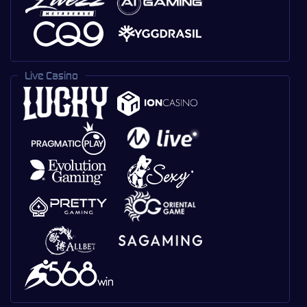
Live Casino