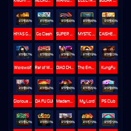
KNIGHT ARTHUR
NECROMANCER SHA
MAHJONG: ORIGIN 2
ELECTRIC ZEUS
SUGAR TEDDY
RTP
96%
RTP
98%
RTP
98%
RTP
98%
RTP
96%
HIYAS GEMS
Go Clash
SUPER AWESOME
MYSTIC LEGEND 2
CAISHEN DADDY
RTP
87%
RTP
88%
RTP
87%
RTP
79%
RTP
83%
Werewolf
Rat of Wealth
DIAO CHAN FA DA CAI
The Empire
KungFu
RTP
84%
RTP
92%
RTP
88%
RTP
95%
RTP
88%
Glorious Kingdom
DA FU GUI
Madame Caroline
My Lord
PS Club
RTP
92%
RTP
91%
RTP
89%
RTP
79%
RTP
79%