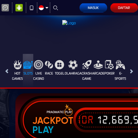
MASUK
DAFTAR
HOT
SLOTS
LIVE
RACE
TOGEL
OLAHRAGA
CRASH
ARCADE
POKER
E-
SABUN
GAMES
CASINO
GAME
SPORTS
AYAM
IDR
12,669,
JACKPOT
PLAY