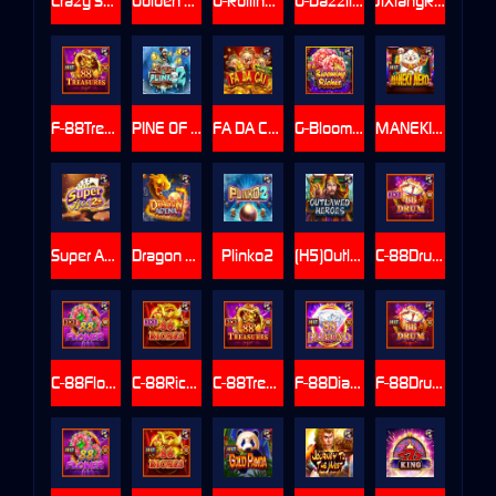
Crazy Sheep
Golden 777(H5)
G-RollingRiches
G-DazzlingDiamond
JiXiangRuYi(H5)
F-88Treasures(H5)
PINE OF PLINKO 2
FA DA CAI(H5)
G-BloomingRiches
MANEKI NEKO(H5)
Super Ace2+
Dragon Arena
Plinko2
(H5)Outlawed Heroes
C-88Drum(H5)
C-88Flower(H5)
C-88Riches(H5)
C-88Treasures(H5)
F-88Diamond(H5)
F-88Drum(H5)