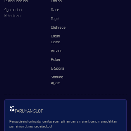
Pusat Bantuan
Casino
Syarat dan
Race
Ketentuan
Togel
Olahraga
Crash
Game
Arcade
Poker
E-Sports
Sabung
Ayam
TARUHAN SLOT
Penyedia slot online dengan beragam pilihan game menarik yang memudahkan
pemain untuk mencapai jackpot