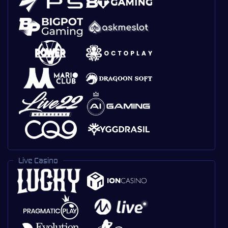
Live Casino