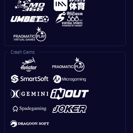
Crash Game