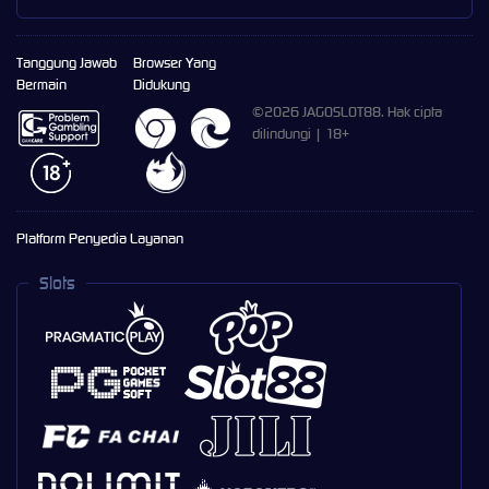
Tanggung Jawab
Browser Yang
Bermain
Didukung
©2026 JAGOSLOT88. Hak cipta
dilindungi | 18+
Platform Penyedia Layanan
Slots