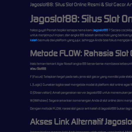
Jagoslot88: Situs Slot Online Resmi & Slot Gacor 
Jagoslot88: Situs Slot 
haloo guys! Pernah terpikir kenapa nama kami
Jagoslot88
? Secara cocoklog
untuk menjemput impian; dan angka 88 adalah simbol hoki yang bentuknya t
kalah
bermula dari platform yang jujur, sehingga Anda bisa fokus mengejar k
Metode FLOW: Rahasia Slot G
Halo teman-teman! Agar filosofi angka 88 benar-benar membawa keberuntung
atau Slot88
:
F (Focus): Tetapkan target pada satu jenis slot gacor yang memiliki pola stabil
L (Logic): Gunakan logika saat mengelola modal di platform slot online agar 
O (Observation): Amati pergerakan server Jagoslot88 untuk menemukan jam 
W (Withdraw): Segera amankan kemenangan Anda di slot online demi menjag
Dengan metode FLOW, narasi slot gacor anti kalah di Jagoslot88 bukan lagi s
Akses Link Alternatif Jagoslo
Jangan biarkan momen hoki Anda terganggu oleh sistem yang lambat. Mela