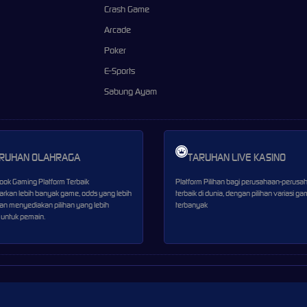
Crash Game
Arcade
Poker
E-Sports
Sabung Ayam
RUHAN OLAHRAGA
TARUHAN LIVE KASINO
ook Gaming Platform Terbaik
Platform Pilihan bagi perusahaan-perusa
kan lebih banyak game, odds yang lebih
terbaik di dunia, dengan pilihan variasi g
 dan menyediakan pilihan yang lebih
terbanyak
untuk pemain.