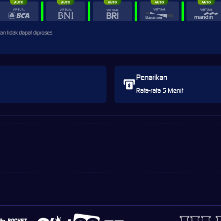
an tidak dapat diproses
Penarikan
Rata-rata 5 Menit