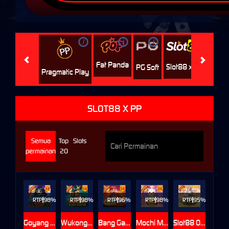
i
i
i
i
i
Facha
Fat Panda
Slot88 x PP
PG Soft
Pragmatic Play
SLOT88 X PP
Semua
Top
Slots
permainan
20
RTP
98%
RTP
98%
RTP
96%
RTP
98%
RTP
95%
Goyang Gaib
Wukong - Black Scatter
Bang Gacor 1000
Mochi Mania 1000
Slot88 Olympus