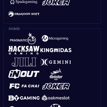
Arcade