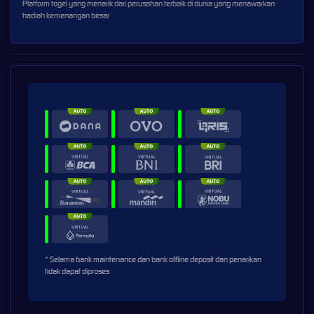
Platform togel yang menarik dari perusahan terbaik di dunia yang menawarkan
hadiah kemenangan besar
* Selama bank maintenance dan bank offline deposit dan penarikan
tidak dapat diproses