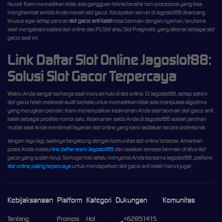
favorit. Kami memastikan tidak ada gangguan teknis bersifat non-procedural yang bisa
menghambat ambisi Anda meraih slot gacor. Kecepatan server di Jagoslot88 dirancang
khusus agar setiap pencari
slot gacor anti kalah
bisa bermain dengan nyaman, terutama
saat mengakses koleksi slot online dari PGSlot atau Slot Pragmatic yang dikenal sebagai slot
gacor saat ini.
Link Daftar Slot Online Jagoslot88:
Solusi Slot Gacor Terpercaya
Waktu Anda sangat berharga saat mencari hoki di slot online. Di Jagoslot88, setiap sistem
slot gacor telah melewati audit berkala untuk memastikan tidak ada manipulasi algoritma
yang merugikan pemain. Kami menempatkan keamanan Anda saat bermain slot gacor anti
kalah sebagai prioritas nomor satu. Keamanan saldo Anda di Jagoslot88 adalah jaminan
mutlak saat Anda menikmati layanan slot online yang kami sediakan secara profesional.
Jangan ragu lagi, saatnya bergabung dengan komunitas slot online terbesar. Amankan
posisi Anda melalui
link daftar resmi Jagoslot88
dan rasakan sensasi bermain di situs slot
gacor yang sudah teruji. Semoga hoki selalu menyertai Anda bersama Jagoslot88, platform
slot online paling terpercaya
untuk mendapatkan slot gacor anti kalah hari ini juga!
Kebijaksanaan
Platform
Kategori
Dukungan
Komunitas
Tentang
Promosi
Hot
+62851415