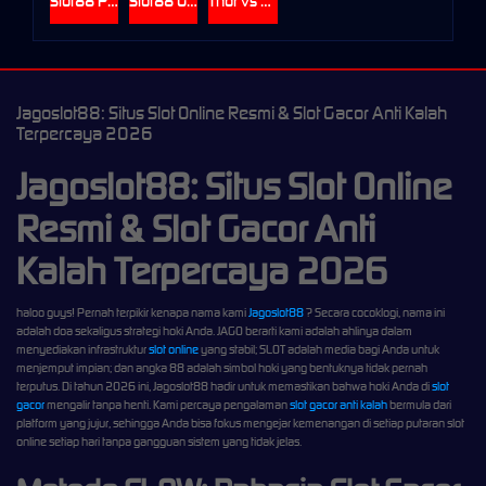
Slot88 Princess
Slot88 Gems
Thor vs Hercules
Jagoslot88: Situs Slot Online Resmi & Slot Gacor Anti Kalah
Terpercaya 2026
Jagoslot88: Situs Slot Online
Resmi & Slot Gacor Anti
Kalah Terpercaya 2026
haloo guys! Pernah terpikir kenapa nama kami
Jagoslot88
? Secara cocoklogi, nama ini
adalah doa sekaligus strategi hoki Anda. JAGO berarti kami adalah ahlinya dalam
menyediakan infrastruktur
slot online
yang stabil; SLOT adalah media bagi Anda untuk
menjemput impian; dan angka 88 adalah simbol hoki yang bentuknya tidak pernah
terputus. Di tahun 2026 ini, Jagoslot88 hadir untuk memastikan bahwa hoki Anda di
slot
gacor
mengalir tanpa henti. Kami percaya pengalaman
slot gacor anti kalah
bermula dari
platform yang jujur, sehingga Anda bisa fokus mengejar kemenangan di setiap putaran slot
online setiap hari tanpa gangguan sistem yang tidak jelas.